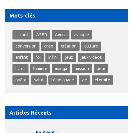
Mots-clés
accueil
ASER
Avent
aveugle
conversion
crise
création
culture
enfant
foi
infini
jeux
jeux vidéos
livres
lumière
manga
mission
peur
prière
salut
témoignage
vie
éternité
Articles Récents
En Avent !