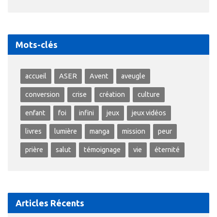
Mots-clés
accueil
ASER
Avent
aveugle
conversion
crise
création
culture
enfant
foi
infini
jeux
jeux vidéos
livres
lumière
manga
mission
peur
prière
salut
témoignage
vie
éternité
Articles Récents