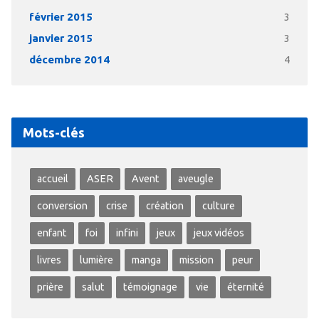
février 2015
3
janvier 2015
3
décembre 2014
4
Mots-clés
accueil
ASER
Avent
aveugle
conversion
crise
création
culture
enfant
foi
infini
jeux
jeux vidéos
livres
lumière
manga
mission
peur
prière
salut
témoignage
vie
éternité