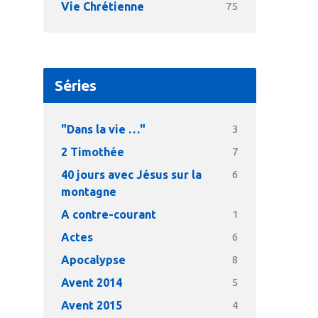
Vie Chrétienne
75
Séries
"Dans la vie …"
3
2 Timothée
7
40 jours avec Jésus sur la
6
montagne
A contre-courant
1
Actes
6
Apocalypse
8
Avent 2014
5
Avent 2015
4