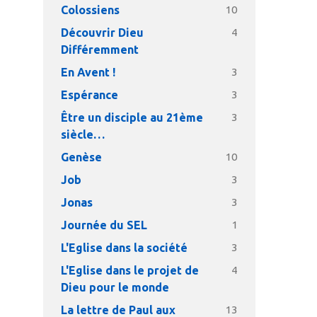
Colossiens
10
Découvrir Dieu
4
Différemment
En Avent !
3
Espérance
3
Être un disciple au 21ème
3
siècle…
Genèse
10
Job
3
Jonas
3
Journée du SEL
1
L'Eglise dans la société
3
L'Eglise dans le projet de
4
Dieu pour le monde
La lettre de Paul aux
13