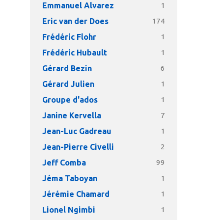
Emmanuel Alvarez
1
Eric van der Does
174
Frédéric Flohr
1
Frédéric Hubault
1
Gérard Bezin
6
Gérard Julien
1
Groupe d'ados
1
Janine Kervella
7
Jean-Luc Gadreau
1
Jean-Pierre Civelli
2
Jeff Comba
99
Jéma Taboyan
1
Jérémie Chamard
1
Lionel Ngimbi
1