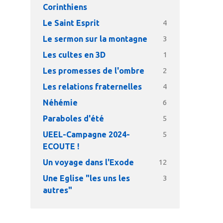
Corinthiens
Le Saint Esprit
4
Le sermon sur la montagne
3
Les cultes en 3D
1
Les promesses de l'ombre
2
Les relations fraternelles
4
Néhémie
6
Paraboles d'été
5
UEEL-Campagne 2024-
5
ECOUTE !
Un voyage dans l'Exode
12
Une Eglise "les uns les
3
autres"