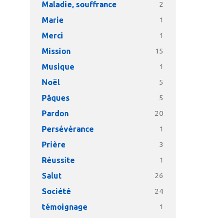
Maladie, souffrance
2
Marie
1
Merci
1
Mission
15
Musique
1
Noël
5
Pâques
5
Pardon
20
Persévérance
1
Prière
3
Réussite
1
Salut
26
Société
24
témoignage
1