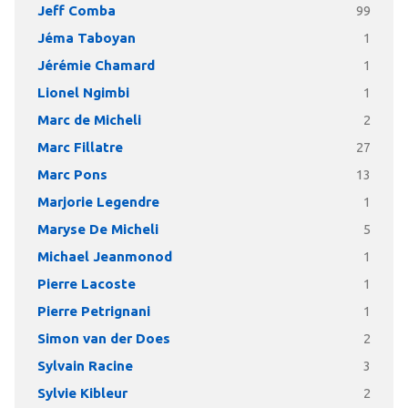
Jeff Comba
99
Jéma Taboyan
1
Jérémie Chamard
1
Lionel Ngimbi
1
Marc de Micheli
2
Marc Fillatre
27
Marc Pons
13
Marjorie Legendre
1
Maryse De Micheli
5
Michael Jeanmonod
1
Pierre Lacoste
1
Pierre Petrignani
1
Simon van der Does
2
Sylvain Racine
3
Sylvie Kibleur
2