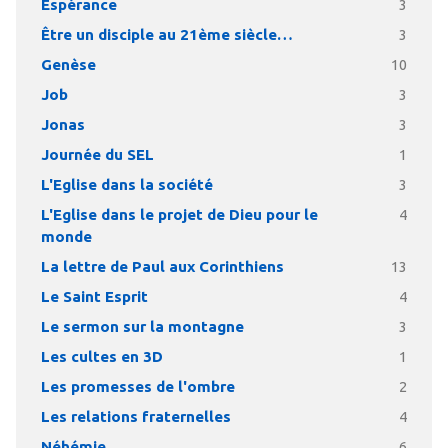
Espérance
3
Être un disciple au 21ème siècle…
3
Genèse
10
Job
3
Jonas
3
Journée du SEL
1
L'Eglise dans la société
3
L'Eglise dans le projet de Dieu pour le
4
monde
La lettre de Paul aux Corinthiens
13
Le Saint Esprit
4
Le sermon sur la montagne
3
Les cultes en 3D
1
Les promesses de l'ombre
2
Les relations fraternelles
4
Néhémie
6