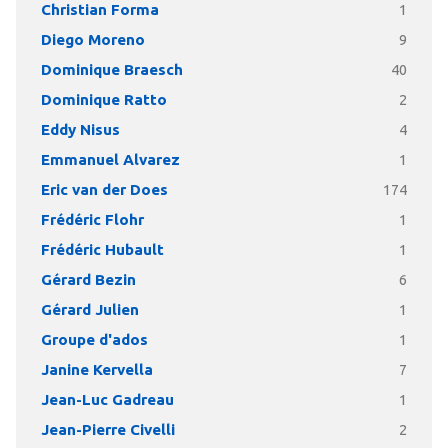
Christian Forma
1
Diego Moreno
9
Dominique Braesch
40
Dominique Ratto
2
Eddy Nisus
4
Emmanuel Alvarez
1
Eric van der Does
174
Frédéric Flohr
1
Frédéric Hubault
1
Gérard Bezin
6
Gérard Julien
1
Groupe d'ados
1
Janine Kervella
7
Jean-Luc Gadreau
1
Jean-Pierre Civelli
2