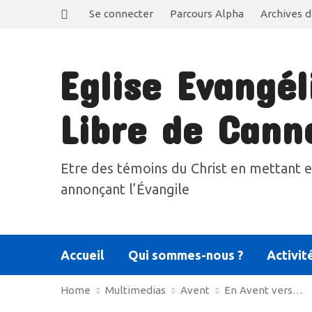
Se connecter
Parcours Alpha
Archives d
Eglise Evangél
Libre de Cann
Etre des témoins du Christ en mettant e
annonçant l’Évangile
Accueil
Qui sommes-nous ?
Activit
Home
Multimedias
Avent
En Avent vers…