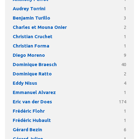
Audrey Torrini
1
Benjamin Turillo
3
Charles et Mouna Onier
2
Christian Cruchet
1
Christian Forma
1
Diego Moreno
9
Dominique Braesch
40
Dominique Ratto
2
Eddy Nisus
4
Emmanuel Alvarez
1
Eric van der Does
174
Frédéric Flohr
1
Frédéric Hubault
1
Gérard Bezin
6
Gérard Julien