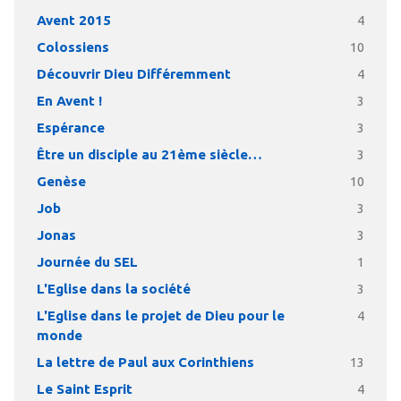
Avent 2015
4
Colossiens
10
Découvrir Dieu Différemment
4
En Avent !
3
Espérance
3
Être un disciple au 21ème siècle…
3
Genèse
10
Job
3
Jonas
3
Journée du SEL
1
L'Eglise dans la société
3
L'Eglise dans le projet de Dieu pour le
4
monde
La lettre de Paul aux Corinthiens
13
Le Saint Esprit
4