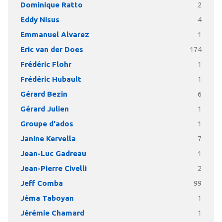
Dominique Ratto
2
Eddy Nisus
4
Emmanuel Alvarez
1
Eric van der Does
174
Frédéric Flohr
1
Frédéric Hubault
1
Gérard Bezin
6
Gérard Julien
1
Groupe d'ados
1
Janine Kervella
7
Jean-Luc Gadreau
1
Jean-Pierre Civelli
2
Jeff Comba
99
Jéma Taboyan
1
Jérémie Chamard
1