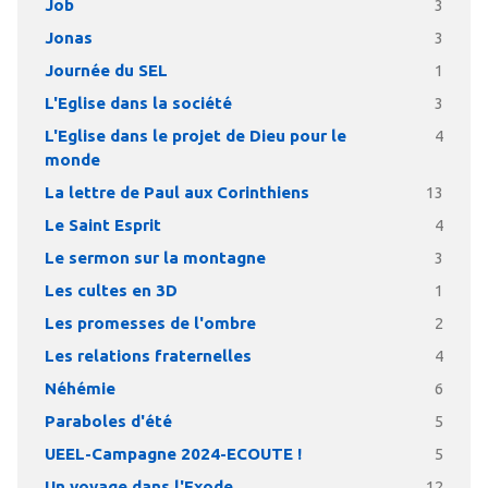
Job
3
Jonas
3
Journée du SEL
1
L'Eglise dans la société
3
L'Eglise dans le projet de Dieu pour le
4
monde
La lettre de Paul aux Corinthiens
13
Le Saint Esprit
4
Le sermon sur la montagne
3
Les cultes en 3D
1
Les promesses de l'ombre
2
Les relations fraternelles
4
Néhémie
6
Paraboles d'été
5
UEEL-Campagne 2024-ECOUTE !
5
Un voyage dans l'Exode
12