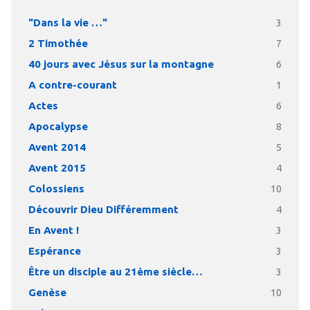
"Dans la vie …"
3
2 Timothée
7
40 jours avec Jésus sur la montagne
6
A contre-courant
1
Actes
6
Apocalypse
8
Avent 2014
5
Avent 2015
4
Colossiens
10
Découvrir Dieu Différemment
4
En Avent !
3
Espérance
3
Être un disciple au 21ème siècle…
3
Genèse
10