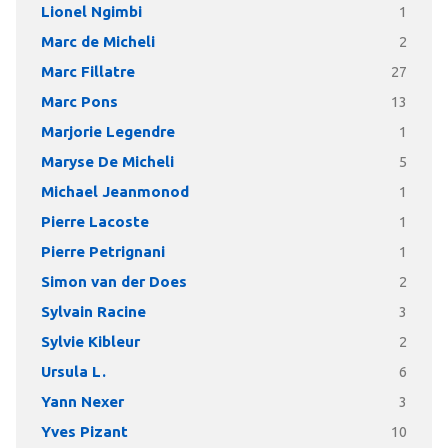
Lionel Ngimbi
1
Marc de Micheli
2
Marc Fillatre
27
Marc Pons
13
Marjorie Legendre
1
Maryse De Micheli
5
Michael Jeanmonod
1
Pierre Lacoste
1
Pierre Petrignani
1
Simon van der Does
2
Sylvain Racine
3
Sylvie Kibleur
2
Ursula L.
6
Yann Nexer
3
Yves Pizant
10