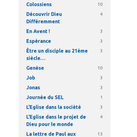
Colossiens
10
Découvrir Dieu
4
Différemment
En Avent !
3
Espérance
3
Être un disciple au 21ème
3
siècle…
Genèse
10
Job
3
Jonas
3
Journée du SEL
1
L'Eglise dans la société
3
L'Eglise dans le projet de
4
Dieu pour le monde
La lettre de Paul aux
13