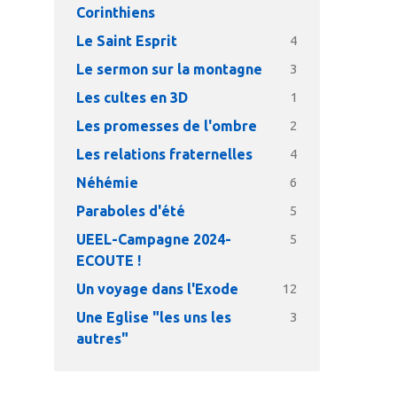
Corinthiens
Le Saint Esprit
4
Le sermon sur la montagne
3
Les cultes en 3D
1
Les promesses de l'ombre
2
Les relations fraternelles
4
Néhémie
6
Paraboles d'été
5
UEEL-Campagne 2024-
5
ECOUTE !
Un voyage dans l'Exode
12
Une Eglise "les uns les
3
autres"