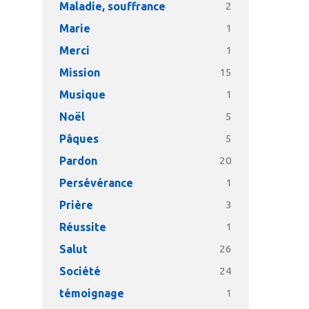
Maladie, souffrance
2
Marie
1
Merci
1
Mission
15
Musique
1
Noël
5
Pâques
5
Pardon
20
Persévérance
1
Prière
3
Réussite
1
Salut
26
Société
24
témoignage
1