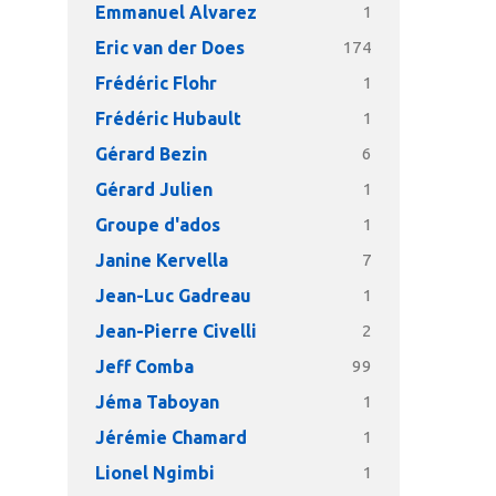
Emmanuel Alvarez
1
Eric van der Does
174
Frédéric Flohr
1
Frédéric Hubault
1
Gérard Bezin
6
Gérard Julien
1
Groupe d'ados
1
Janine Kervella
7
Jean-Luc Gadreau
1
Jean-Pierre Civelli
2
Jeff Comba
99
Jéma Taboyan
1
Jérémie Chamard
1
Lionel Ngimbi
1