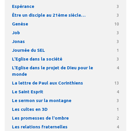
Espérance
3
Être un disciple au 21ème siècle…
3
Genèse
10
Job
3
Jonas
3
Journée du SEL
1
L'Eglise dans la société
3
L'Eglise dans le projet de Dieu pour le
4
monde
La lettre de Paul aux Corinthiens
13
Le Saint Esprit
4
Le sermon sur la montagne
3
Les cultes en 3D
1
Les promesses de l'ombre
2
Les relations fraternelles
4