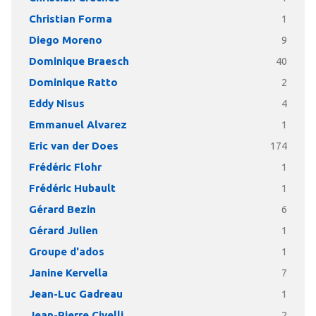
Christian Forma
1
Diego Moreno
9
Dominique Braesch
40
Dominique Ratto
2
Eddy Nisus
4
Emmanuel Alvarez
1
Eric van der Does
174
Frédéric Flohr
1
Frédéric Hubault
1
Gérard Bezin
6
Gérard Julien
1
Groupe d'ados
1
Janine Kervella
7
Jean-Luc Gadreau
1
Jean-Pierre Civelli
2