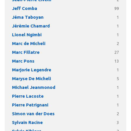
Jeff Comba
99
Jéma Taboyan
1
Jérémie Chamard
1
Lionel Ngimbi
1
Marc de Micheli
2
Marc Fillatre
27
Marc Pons
13
Marjorie Legendre
1
Maryse De Micheli
5
Michael Jeanmonod
1
Pierre Lacoste
1
Pierre Petrignani
1
Simon van der Does
2
Sylvain Racine
3