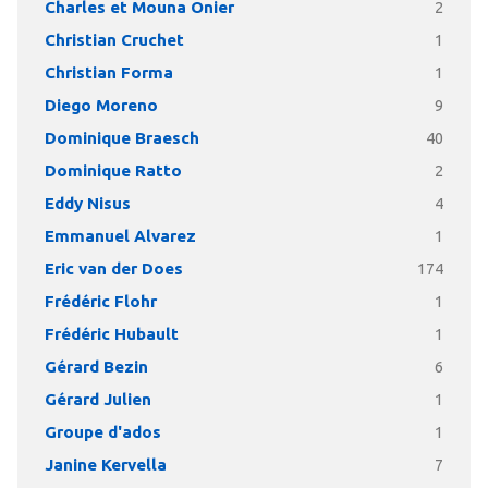
Charles et Mouna Onier
2
Christian Cruchet
1
Christian Forma
1
Diego Moreno
9
Dominique Braesch
40
Dominique Ratto
2
Eddy Nisus
4
Emmanuel Alvarez
1
Eric van der Does
174
Frédéric Flohr
1
Frédéric Hubault
1
Gérard Bezin
6
Gérard Julien
1
Groupe d'ados
1
Janine Kervella
7