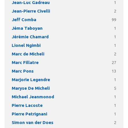
Jean-Luc Gadreau
1
Jean-Pierre Civelli
2
Jeff Comba
99
Jéma Taboyan
1
Jérémie Chamard
1
Lionel Ngimbi
1
Marc de Micheli
2
Marc Fillatre
27
Marc Pons
13
Marjorie Legendre
1
Maryse De Micheli
5
Michael Jeanmonod
1
Pierre Lacoste
1
Pierre Petrignani
1
Simon van der Does
2