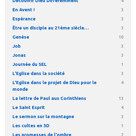
Découvrir Dieu Différemment
4
En Avent !
3
Espérance
3
Être un disciple au 21ème siècle…
3
Genèse
10
Job
3
Jonas
3
Journée du SEL
1
L'Eglise dans la société
3
L'Eglise dans le projet de Dieu pour le
4
monde
La lettre de Paul aux Corinthiens
13
Le Saint Esprit
4
Le sermon sur la montagne
3
Les cultes en 3D
1
Les promesses de l'ombre
2