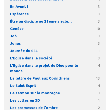
En Avent !
3
Espérance
3
Être un disciple au 21ème siècle…
3
Genèse
10
Job
3
Jonas
3
Journée du SEL
1
L'Eglise dans la société
3
L'Eglise dans le projet de Dieu pour le
4
monde
La lettre de Paul aux Corinthiens
13
Le Saint Esprit
4
Le sermon sur la montagne
3
Les cultes en 3D
1
Les promesses de l'ombre
2