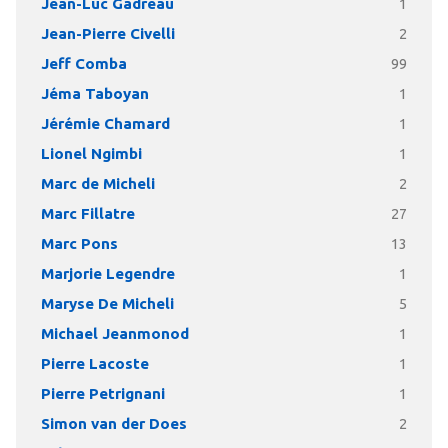
Jean-Luc Gadreau
1
Jean-Pierre Civelli
2
Jeff Comba
99
Jéma Taboyan
1
Jérémie Chamard
1
Lionel Ngimbi
1
Marc de Micheli
2
Marc Fillatre
27
Marc Pons
13
Marjorie Legendre
1
Maryse De Micheli
5
Michael Jeanmonod
1
Pierre Lacoste
1
Pierre Petrignani
1
Simon van der Does
2