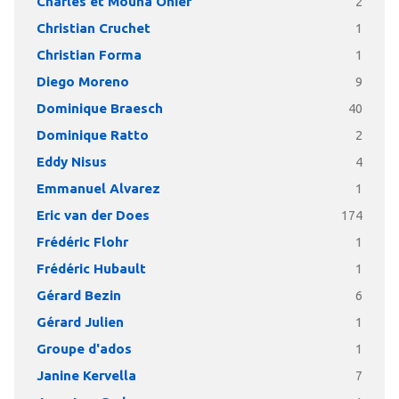
Charles et Mouna Onier
2
Christian Cruchet
1
Christian Forma
1
Diego Moreno
9
Dominique Braesch
40
Dominique Ratto
2
Eddy Nisus
4
Emmanuel Alvarez
1
Eric van der Does
174
Frédéric Flohr
1
Frédéric Hubault
1
Gérard Bezin
6
Gérard Julien
1
Groupe d'ados
1
Janine Kervella
7