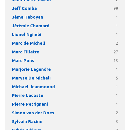
Jeff Comba
99
Jéma Taboyan
1
Jérémie Chamard
1
Lionel Ngimbi
1
Marc de Micheli
2
Marc Fillatre
27
Marc Pons
13
Marjorie Legendre
1
Maryse De Micheli
5
Michael Jeanmonod
1
Pierre Lacoste
1
Pierre Petrignani
1
Simon van der Does
2
Sylvain Racine
3