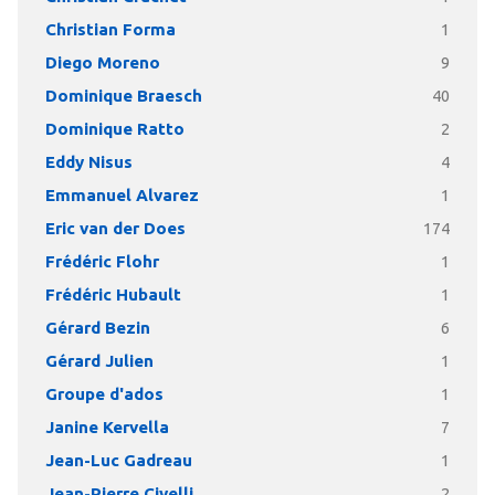
Christian Forma
1
Diego Moreno
9
Dominique Braesch
40
Dominique Ratto
2
Eddy Nisus
4
Emmanuel Alvarez
1
Eric van der Does
174
Frédéric Flohr
1
Frédéric Hubault
1
Gérard Bezin
6
Gérard Julien
1
Groupe d'ados
1
Janine Kervella
7
Jean-Luc Gadreau
1
Jean-Pierre Civelli
2