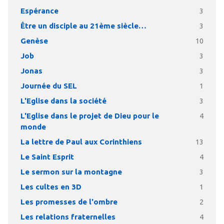
Espérance
3
Être un disciple au 21ème siècle…
3
Genèse
10
Job
3
Jonas
3
Journée du SEL
1
L'Eglise dans la société
3
L'Eglise dans le projet de Dieu pour le
4
monde
La lettre de Paul aux Corinthiens
13
Le Saint Esprit
4
Le sermon sur la montagne
3
Les cultes en 3D
1
Les promesses de l'ombre
2
Les relations fraternelles
4