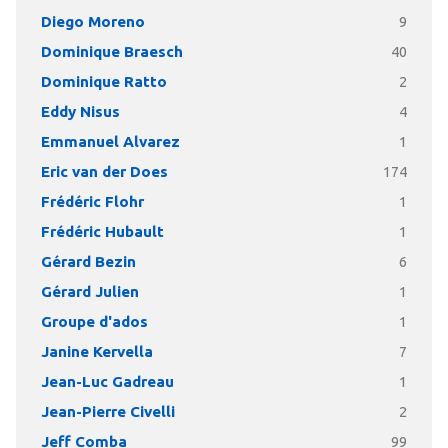
Diego Moreno
9
Dominique Braesch
40
Dominique Ratto
2
Eddy Nisus
4
Emmanuel Alvarez
1
Eric van der Does
174
Frédéric Flohr
1
Frédéric Hubault
1
Gérard Bezin
6
Gérard Julien
1
Groupe d'ados
1
Janine Kervella
7
Jean-Luc Gadreau
1
Jean-Pierre Civelli
2
Jeff Comba
99