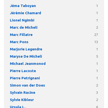
Jéma Taboyan
1
Jérémie Chamard
1
Lionel Ngimbi
1
Marc de Micheli
2
Marc Fillatre
27
Marc Pons
13
Marjorie Legendre
1
Maryse De Micheli
5
Michael Jeanmonod
1
Pierre Lacoste
1
Pierre Petrignani
1
Simon van der Does
2
Sylvain Racine
3
Sylvie Kibleur
2
Ursula L.
6