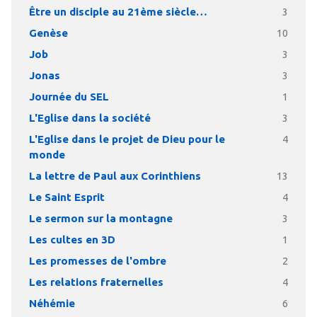
Être un disciple au 21ème siècle…
3
Genèse
10
Job
3
Jonas
3
Journée du SEL
1
L'Eglise dans la société
3
L'Eglise dans le projet de Dieu pour le
4
monde
La lettre de Paul aux Corinthiens
13
Le Saint Esprit
4
Le sermon sur la montagne
3
Les cultes en 3D
1
Les promesses de l'ombre
2
Les relations fraternelles
4
Néhémie
6