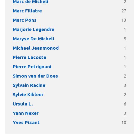
Marc de Micheli
2
Marc Fillatre
27
Marc Pons
13
Marjorie Legendre
1
Maryse De Micheli
5
Michael Jeanmonod
1
Pierre Lacoste
1
Pierre Petrignani
1
Simon van der Does
2
Sylvain Racine
3
Sylvie Kibleur
2
Ursula L.
6
Yann Nexer
3
Yves Pizant
10