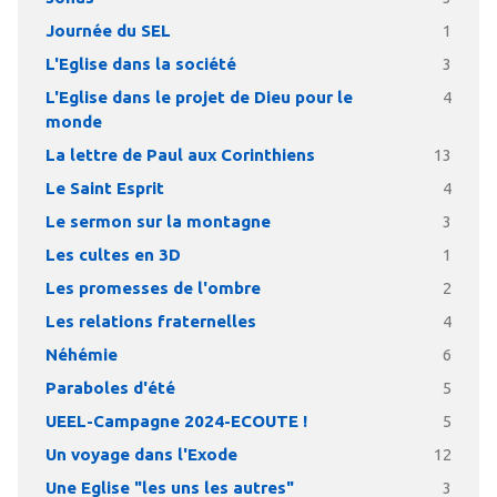
Journée du SEL
1
L'Eglise dans la société
3
L'Eglise dans le projet de Dieu pour le
4
monde
La lettre de Paul aux Corinthiens
13
Le Saint Esprit
4
Le sermon sur la montagne
3
Les cultes en 3D
1
Les promesses de l'ombre
2
Les relations fraternelles
4
Néhémie
6
Paraboles d'été
5
UEEL-Campagne 2024-ECOUTE !
5
Un voyage dans l'Exode
12
Une Eglise "les uns les autres"
3