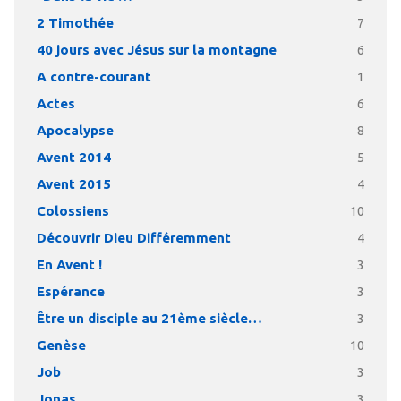
2 Timothée
7
40 jours avec Jésus sur la montagne
6
A contre-courant
1
Actes
6
Apocalypse
8
Avent 2014
5
Avent 2015
4
Colossiens
10
Découvrir Dieu Différemment
4
En Avent !
3
Espérance
3
Être un disciple au 21ème siècle…
3
Genèse
10
Job
3
Jonas
3