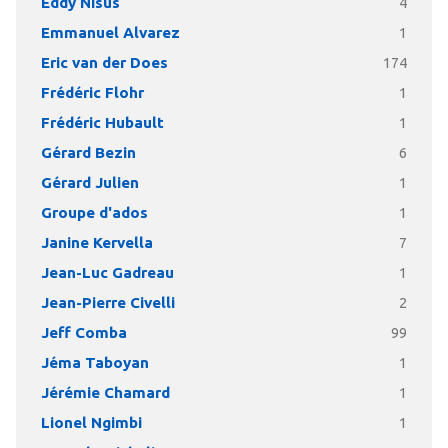
Eddy Nisus
4
Emmanuel Alvarez
1
Eric van der Does
174
Frédéric Flohr
1
Frédéric Hubault
1
Gérard Bezin
6
Gérard Julien
1
Groupe d'ados
1
Janine Kervella
7
Jean-Luc Gadreau
1
Jean-Pierre Civelli
2
Jeff Comba
99
Jéma Taboyan
1
Jérémie Chamard
1
Lionel Ngimbi
1