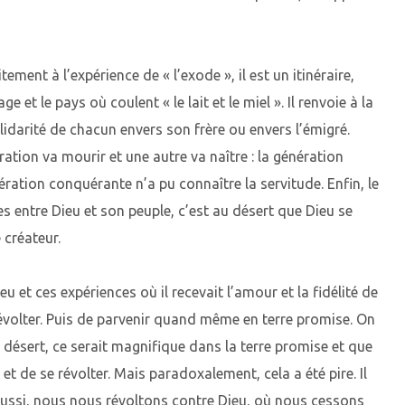
ement à l’expérience de « l’exode », il est un itinéraire,
 et le pays où coulent « le lait et le miel ». Il renvoie à la
idarité de chacun envers son frère ou envers l’émigré.
ation va mourir et une autre va naître : la génération
ération conquérante n’a pu connaître la servitude. Enfin, le
es entre Dieu et son peuple, c’est au désert que Dieu se
 créateur.
eu et ces expériences où il recevait l’amour et la fidélité de
évolter. Puis de parvenir quand même en terre promise. On
u désert, ce serait magnifique dans la terre promise et que
t de se révolter. Mais paradoxalement, cela a été pire. Il
ussi, nous nous révoltons contre Dieu, où nous cessons