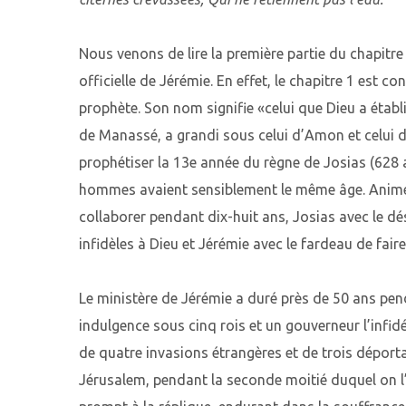
Nous venons de lire la première partie du chapitre 2
officielle de Jérémie. En effet, le chapitre 1 est 
prophète. Son nom signifie «celui que Dieu a établi»
de Manassé, a grandi sous celui d’Amon et celui de
prophétiser la 13e année du règne de Josias (628 a
hommes avaient sensiblement le même âge. Animés d
collaborer pendant dix-huit ans, Josias avec le dési
infidèles à Dieu et Jérémie avec le fardeau de fair
Le ministère de Jérémie a duré près de 50 ans pen
indulgence sous cinq rois et un gouverneur l’infi
de quatre invasions étrangères et de trois déportat
Jérusalem, pendant la seconde moitié duquel on l’a