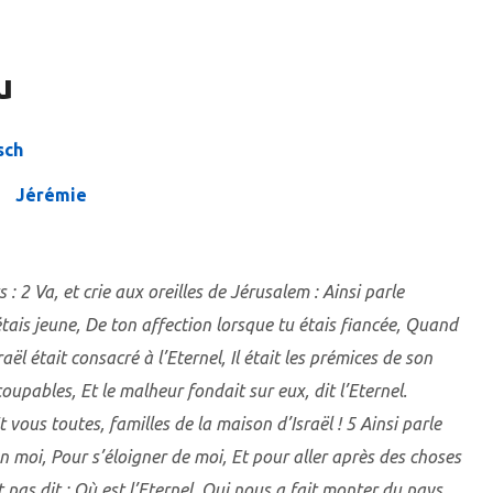
u
sch
Jérémie
: 2 Va, et crie aux oreilles de Jérusalem : Ainsi parle
tais jeune, De ton affection lorsque tu étais fiancée, Quand
aël était consacré à l’Eternel, Il était les prémices de son
upables, Et le malheur fondait sur eux, dit l’Eternel.
 vous toutes, familles de la maison d’Israël ! 5 Ainsi parle
 en moi, Pour s’éloigner de moi, Et pour aller après des choses
 pas dit : Où est l’Eternel, Qui nous a fait monter du pays