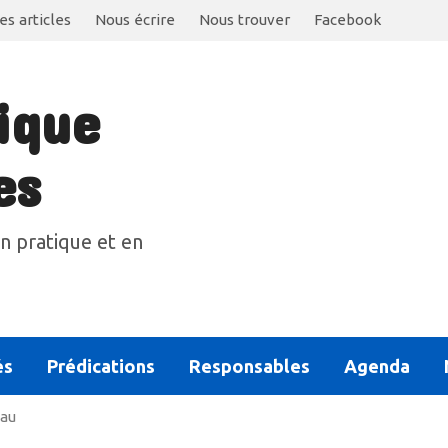
es articles
Nous écrire
Nous trouver
Facebook
ique
es
n pratique et en
és
Prédications
Responsables
Agenda
eau