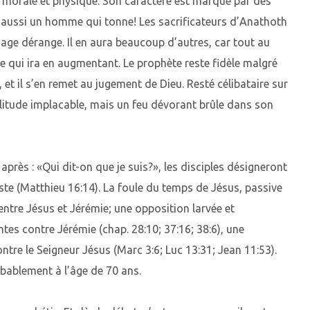
e morale et physique. Son caractère est marqué par des
t aussi un homme qui tonne! Les sacrificateurs d’Anathoth
ge dérange. Il en aura beaucoup d’autres, car tout au
le qui ira en augmentant. Le prophète reste fidèle malgré
 et il s’en remet au jugement de Dieu. Resté célibataire sur
 solitude implacable, mais un feu dévorant brûle dans son
près : «Qui dit-on que je suis?», les disciples désigneront
ste (Matthieu 16:14). La foule du temps de Jésus, passive
 entre Jésus et Jérémie; une opposition larvée et
tes contre Jérémie (chap. 28:10; 37:16; 38:6), une
ontre le Seigneur Jésus (Marc 3:6; Luc 13:31; Jean 11:53).
bablement à l’âge de 70 ans.