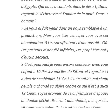
d’Egypte, Qui nous a conduits dans le désert, Dans 
règnent la sécheresse et l’ombre de la mort, Dans 
homme ?
7 Je vous ai fait venir dans un pays semblable à un 
productions; Mais vous êtes venus, et vous avez so
abomination. 8 Les sacrificateurs n’ont pas dit : Où 
Les pasteurs m’ont été infidèles, Les prophètes ont 
d’aucun secours.
9 C’est pourquoi je veux encore contester avec vous,
enfants. 10 Passez aux îles de Kittim, et regardez !
a rien de semblable! 11 Y a-t-il une nation qui chan
peuple a changé sa gloire contre ce qui n’est d’aucu
12 Cieux, soyez étonnés de cela; frémissez d’épouva
un double péché : Ils m’ont abandonné, moi qui suis
citernes crevassées, Qui ne retiennent pas l’eau.