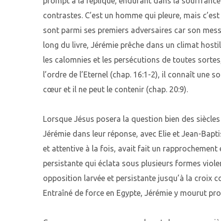
prompt à la réplique, endurant dans la souffranc
contrastes. C’est un homme qui pleure, mais c’es
sont parmi ses premiers adversaires car son messa
long du livre, Jérémie prêche dans un climat hosti
les calomnies et les persécutions de toutes sortes,
l’ordre de l’Eternel (chap. 16:1-2), il connaît une
cœur et il ne peut le contenir (chap. 20:9).
Lorsque Jésus posera la question bien des siècles a
Jérémie dans leur réponse, avec Elie et Jean-Bapti
et attentive à la fois, avait fait un rapprochement
persistante qui éclata sous plusieurs formes violen
opposition larvée et persistante jusqu’à la croix c
Entraîné de force en Egypte, Jérémie y mourut pro