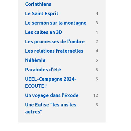
Corinthiens
Le Saint Esprit
4
Le sermon sur la montagne
3
Les cultes en 3D
1
Les promesses de l'ombre
2
Les relations fraternelles
4
Néhémie
6
Paraboles d'été
5
UEEL-Campagne 2024-
5
ECOUTE !
Un voyage dans l'Exode
12
Une Eglise "les uns les
3
autres"