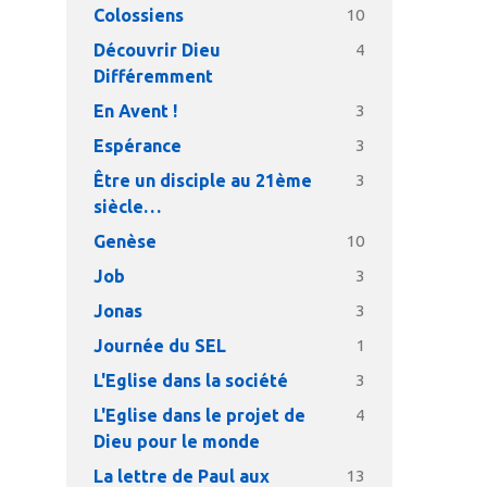
Colossiens
10
Découvrir Dieu
4
Différemment
En Avent !
3
Espérance
3
Être un disciple au 21ème
3
siècle…
Genèse
10
Job
3
Jonas
3
Journée du SEL
1
L'Eglise dans la société
3
L'Eglise dans le projet de
4
Dieu pour le monde
La lettre de Paul aux
13