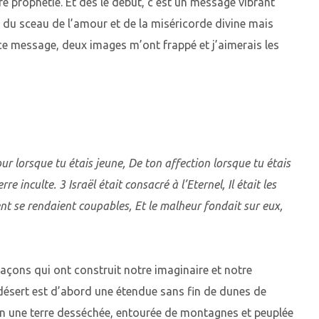
 prophétie. Et dès le début, c’est un message vibrant
s du sceau de l’amour et de la miséricorde divine mais
ce message, deux images m’ont frappé et j’aimerais les
ur lorsque tu étais jeune, De ton affection lorsque tu étais
 inculte. 3 Israël était consacré à l’Eternel, Il était les
t se rendaient coupables, Et le malheur fondait sur eux,
açons qui ont construit notre imaginaire et notre
désert est d’abord une étendue sans fin de dunes de
en une terre desséchée, entourée de montagnes et peuplée