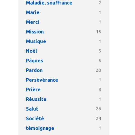
Maladie, souffrance
2
Marie
1
Merci
1
Mission
15
Musique
1
Noël
5
Pâques
5
Pardon
20
Persévérance
1
Prière
3
Réussite
1
Salut
26
Société
24
témoignage
1