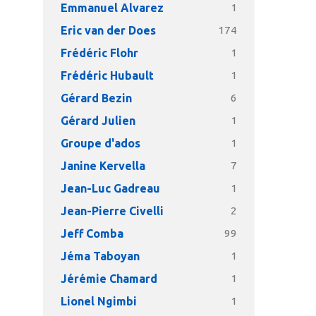
Emmanuel Alvarez
1
Eric van der Does
174
Frédéric Flohr
1
Frédéric Hubault
1
Gérard Bezin
6
Gérard Julien
1
Groupe d'ados
1
Janine Kervella
7
Jean-Luc Gadreau
1
Jean-Pierre Civelli
2
Jeff Comba
99
Jéma Taboyan
1
Jérémie Chamard
1
Lionel Ngimbi
1