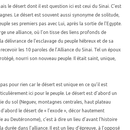
 le désert dont il est question ici est ceui du Sinai. C’est
tagnes. Le désert est souvent aussi synonyme de solitude,
peuple ses premiers pas avec Lui, après la sortie de l’Egypte.
rge une alliance, où l’on tisse des liens profonds de
la délivrance de l’esclavage du peuple hébreux et de sa
recevoir les 10 paroles de l’Alliance du Sinai. Tel un époux
rotégé, nourri son nouveau peuple. Il était saint, unique,
pas pour rien car le désert est unique en ce qu’il est
ticulièrement ici pour le peuple. Le désert est d’abord un
ie du sol (Neguev, montagnes centrales, haut plateau
t d’abord le désert de « l’exode », décor hautement
e au Deutéronome), c’est à dire un lieu d’avant l’histoire
a durée dans l’alliance. Il est un lieu d’épreuve, à l’opposé