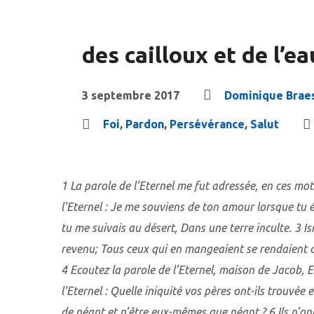
des cailloux et de l’ea
3 septembre 2017
Dominique Brae
Foi
,
Pardon
,
Persévérance
,
Salut
1 La parole de l’Eternel me fut adressée, en ces mots 
l’Eternel : Je me souviens de ton amour lorsque tu é
tu me suivais au désert, Dans une terre inculte. 3 Isr
revenu; Tous ceux qui en mangeaient se rendaient co
4 Ecoutez la parole de l’Eternel, maison de Jacob, Et
l’Eternel : Quelle iniquité vos pères ont-ils trouvée
de néant et n’être eux-mêmes que néant ? 6 Ils n’ont