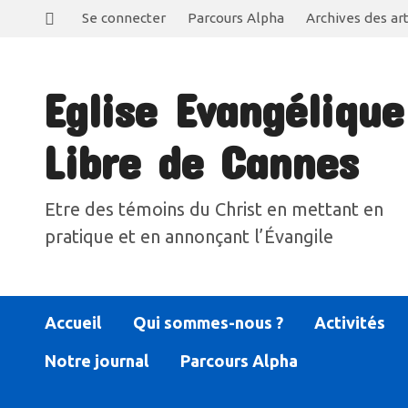
Se connecter
Parcours Alpha
Archives des art
Eglise Evangélique
Libre de Cannes
Etre des témoins du Christ en mettant en
pratique et en annonçant l’Évangile
Accueil
Qui sommes-nous ?
Activités
Notre journal
Parcours Alpha