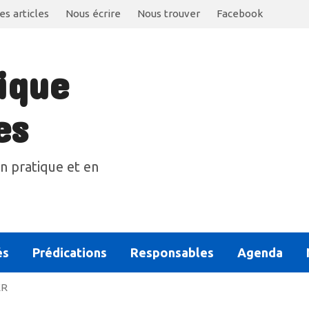
es articles
Nous écrire
Nous trouver
Facebook
ique
es
n pratique et en
és
Prédications
Responsables
Agenda
ER