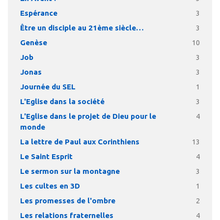
Espérance
3
Être un disciple au 21ème siècle…
3
Genèse
10
Job
3
Jonas
3
Journée du SEL
1
L'Eglise dans la société
3
L'Eglise dans le projet de Dieu pour le
4
monde
La lettre de Paul aux Corinthiens
13
Le Saint Esprit
4
Le sermon sur la montagne
3
Les cultes en 3D
1
Les promesses de l'ombre
2
Les relations fraternelles
4