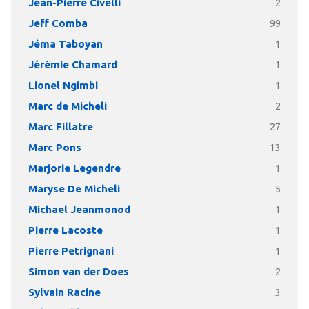
Jean-Pierre Civelli
2
Jeff Comba
99
Jéma Taboyan
1
Jérémie Chamard
1
Lionel Ngimbi
1
Marc de Micheli
2
Marc Fillatre
27
Marc Pons
13
Marjorie Legendre
1
Maryse De Micheli
5
Michael Jeanmonod
1
Pierre Lacoste
1
Pierre Petrignani
1
Simon van der Does
2
Sylvain Racine
3