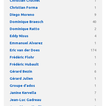
Christian Cruchet
1
Christian Forma
1
Diego Moreno
9
Dominique Braesch
40
Dominique Ratto
2
Eddy Nisus
4
Emmanuel Alvarez
1
Eric van der Does
174
Frédéric Flohr
1
Frédéric Hubault
1
Gérard Bezin
6
Gérard Julien
1
Groupe d'ados
1
Janine Kervella
7
Jean-Luc Gadreau
1