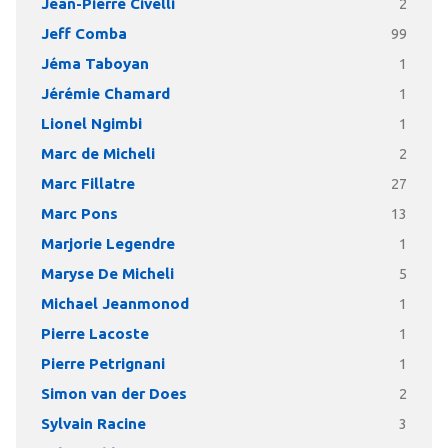
Jean-Pierre Civelli
2
Jeff Comba
99
Jéma Taboyan
1
Jérémie Chamard
1
Lionel Ngimbi
1
Marc de Micheli
2
Marc Fillatre
27
Marc Pons
13
Marjorie Legendre
1
Maryse De Micheli
5
Michael Jeanmonod
1
Pierre Lacoste
1
Pierre Petrignani
1
Simon van der Does
2
Sylvain Racine
3