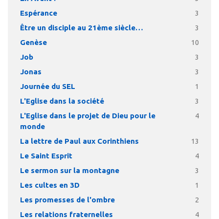
Espérance
3
Être un disciple au 21ème siècle…
3
Genèse
10
Job
3
Jonas
3
Journée du SEL
1
L'Eglise dans la société
3
L'Eglise dans le projet de Dieu pour le
4
monde
La lettre de Paul aux Corinthiens
13
Le Saint Esprit
4
Le sermon sur la montagne
3
Les cultes en 3D
1
Les promesses de l'ombre
2
Les relations fraternelles
4