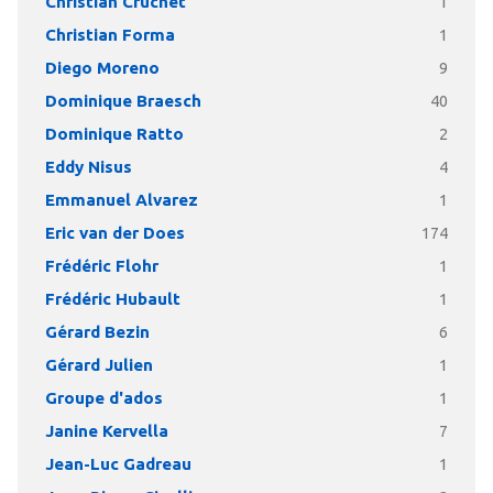
Christian Cruchet
1
Christian Forma
1
Diego Moreno
9
Dominique Braesch
40
Dominique Ratto
2
Eddy Nisus
4
Emmanuel Alvarez
1
Eric van der Does
174
Frédéric Flohr
1
Frédéric Hubault
1
Gérard Bezin
6
Gérard Julien
1
Groupe d'ados
1
Janine Kervella
7
Jean-Luc Gadreau
1