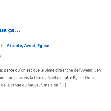
que ça…
Attente
,
Avent
,
Eglise
s
er, parce qu’on est que le 3ème dimanche de l’Avent, il en
idi nous aurons la fête de Noël de notre Église. Donc
te de la venue du Sauveur, mais on […]