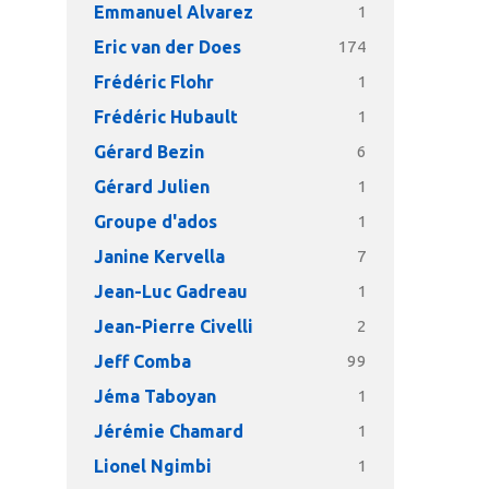
Emmanuel Alvarez
1
Eric van der Does
174
Frédéric Flohr
1
Frédéric Hubault
1
Gérard Bezin
6
Gérard Julien
1
Groupe d'ados
1
Janine Kervella
7
Jean-Luc Gadreau
1
Jean-Pierre Civelli
2
Jeff Comba
99
Jéma Taboyan
1
Jérémie Chamard
1
Lionel Ngimbi
1