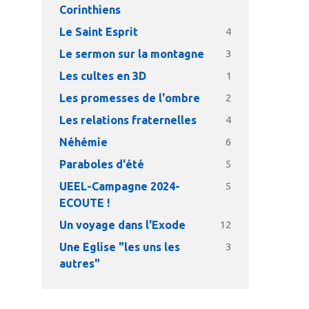
Corinthiens
Le Saint Esprit
4
Le sermon sur la montagne
3
Les cultes en 3D
1
Les promesses de l'ombre
2
Les relations fraternelles
4
Néhémie
6
Paraboles d'été
5
UEEL-Campagne 2024-
5
ECOUTE !
Un voyage dans l'Exode
12
Une Eglise "les uns les
3
autres"