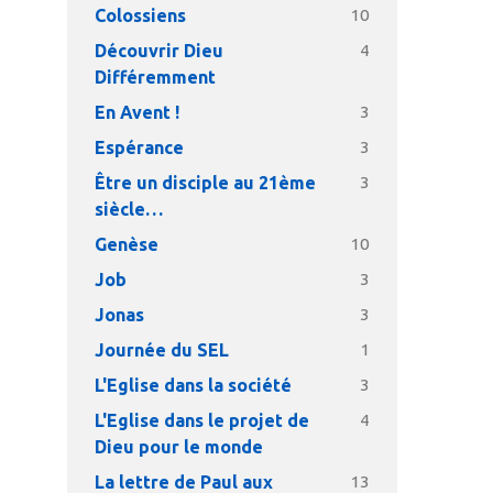
Colossiens
10
Découvrir Dieu
4
Différemment
En Avent !
3
Espérance
3
Être un disciple au 21ème
3
siècle…
Genèse
10
Job
3
Jonas
3
Journée du SEL
1
L'Eglise dans la société
3
L'Eglise dans le projet de
4
Dieu pour le monde
La lettre de Paul aux
13