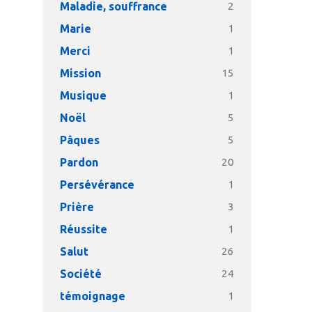
Maladie, souffrance
2
Marie
1
Merci
1
Mission
15
Musique
1
Noël
5
Pâques
5
Pardon
20
Persévérance
1
Prière
3
Réussite
1
Salut
26
Société
24
témoignage
1